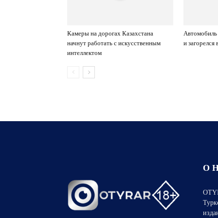
Камеры на дорогах Казахстана
Автомобиль 
начнут работать с искусственным
и загорелся
интеллектом
О 
OTYR
Турк
изда