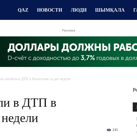
QAZ
НОВОСТИ
ЛЮДИ
ШЫМҚАЛА
Г
Реклама
век погибли в ДТП в Казахстане за две недели
Р
ли в ДТП в
 недели
241