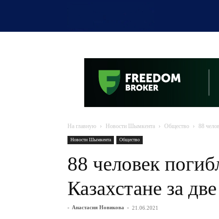
OTYRAR
На главную
Новости Шымкента
Общество
88 чело
Новости Шымкента
Общество
88 человек погиб
Казахстане за две
-
Анастасия Новикова
-
21.06.2021