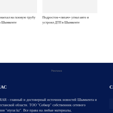
наехал на газовую трубу
Подросток-«лихач» угнал авто и
 в Шымкенте
устроил ДТП в Шымкенте
Реклама
НАС
С
AR - главный и достоверный источник новостей Шымкента и
естанской области. ТОО "Собкор" собственник сетевого
ния "otyrar.kz". Все права на любые материалы,