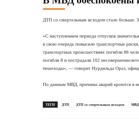
В МВД обеспокоены и
ДТП со смертельным исходом стало больше. За
«С наступлением периода отпусков значительн
в свою очередь повысило транспортные риски. 
транспортных происшествиях погибли 88 чело
погибли 8 и пострадали 102 несовершеннолетн
пешеходы», — говорит Нурдильда Ораз, офиц
По данным МВД, причины аварий кроются в не
ТЕГИ
ДТП
ДТП со смертельным исходом
МВД