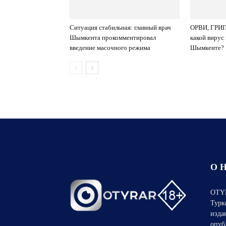
Ситуация стабильная: главный врач
ОРВИ, ГРИПП
Шымкента прокомментировал
какой вирус
введение масочного режима
Шымкенте?
О 
OTYR
Турк
изда
опуб