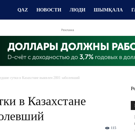
QAZ
НОВОСТИ
ЛЮДИ
ШЫМҚАЛА
Г
Реклама
едшие сутки в Казахстане выявлен 2801 заболевший
Р
ки в Казахстане
болевший
115