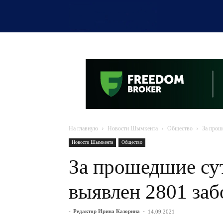
OTYRAR
На главную
Новости Шымкента
Общество
За прош
Новости Шымкента
Общество
За прошедшие сут
выявлен 2801 за
-
Редактор Ирина Казорина
-
14.09.2021