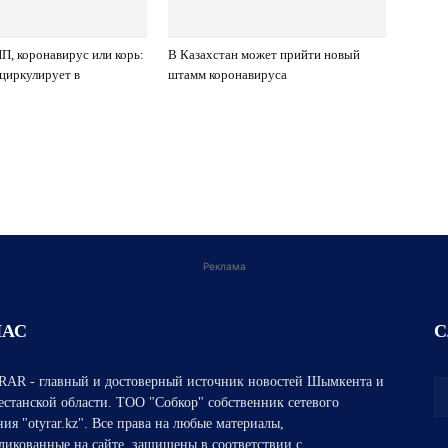
, коронавирус или корь:
В Казахстан может прийти новый
 циркулирует в
штамм коронавируса
Реклама
НАС
С
AR - главный и достоверный источник новостей Шымкента и
естанской области. ТОО "Собкор" собственник сетевого
ния "otyrar.kz". Все права на любые материалы,
ликованные на сайте, защищены в соответствии с