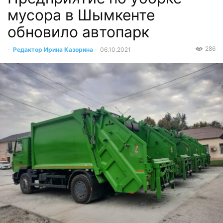
мусора в Шымкенте
обновило автопарк
286
-
Редактор Ирина Казорина
-
06.10.2021