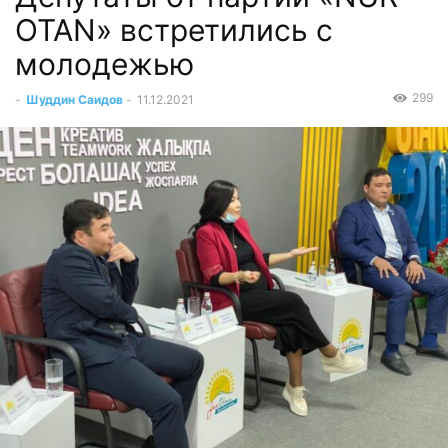
OTAN» встретились с
молодежью
299
-
Шуддин Саидов
-
11.12.2021