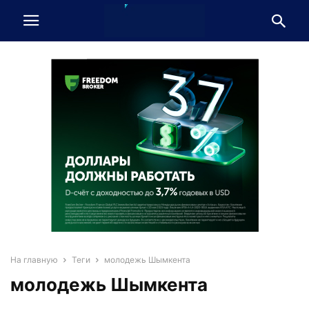
На главную
Теги
молодежь Шымкента
молодежь Шымкента