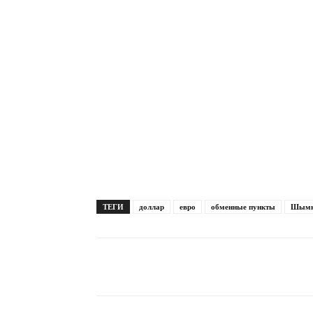
ТЕГИ
доллар
евро
обменные пункты
Шымк