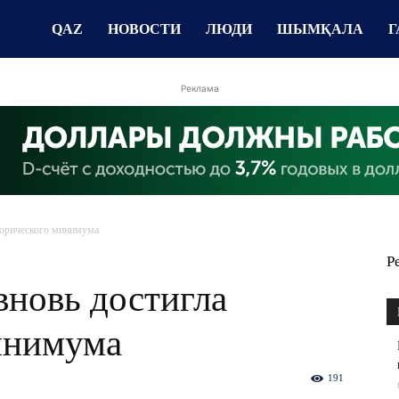
QAZ
НОВОСТИ
ЛЮДИ
ШЫМҚАЛА
Г
Реклама
сторического минимума
Р
вновь достигла
инимума
191