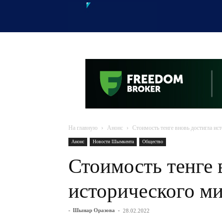
OTYRAR
На главную
Анонс
Стоимость тенге вновь достигла и
Анонс
Новости Шымкента
Общество
Стоимость тенге 
исторического м
-
Шынар Оразова
-
28.02.2022