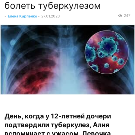
болеть туберкулезом
247
-
Елена Карпенко
-
27.01.2023
День, когда у 12-летней дочери
подтвердили туберкулез, Алия
вспоминает с ужасом. Девочка