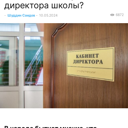
директора школы?
6872
-
Шуддин Саидов
-
10.05.2024