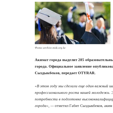
Фото:archive.misk.org.kz
Акимат города выделит 285 образовательны
города. Официальное заявление опубликова
Сыздыкбеков, передает OTYRAR.
«В этом году мы сделали еще один важный ша
профессионального роста нашей молодежи. 
потребности в подготовке высококвалифици
города», —
отметил Габит Сыздыкбеков, аки