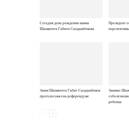
Сегодня день рождения акима
Президент о
Шымкента Габита Сыздыкбекова
перспектив
Аким Шымкента Габит Сыздыкбеков
Акимат Шым
проголосовал на референдуме
соболезнова
ребенка