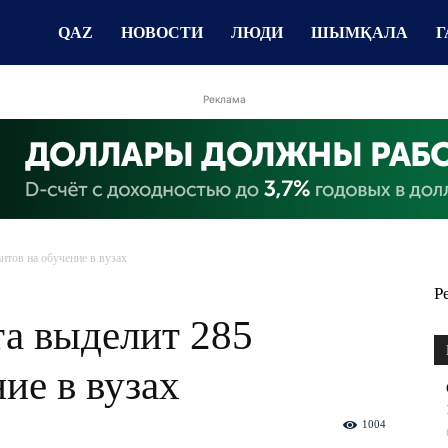
QAZ
НОВОСТИ
ЛЮДИ
ШЫМҚАЛА
Г
Реклама
тов на обучение в вузах
Р
а выделит 285
ие в вузах
1004