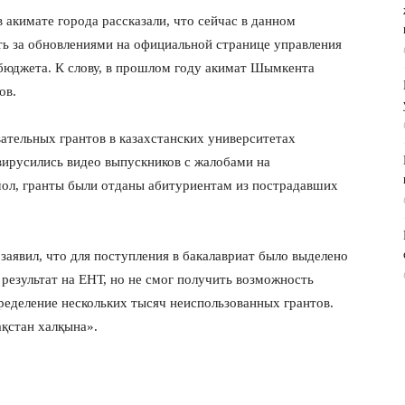
в акимате города рассказали, что сейчас в данном
ть за обновлениями на официальной странице управления
 бюджета. К слову, в прошлом году акимат Шымкента
тов.
ательных грантов в казахстанских университетах
вирусились видео выпускников с жалобами на
мол, гранты были отданы абитуриентам из пострадавших
заявил, что для поступления в бакалавриат было выделено
 результат на ЕНТ, но не смог получить возможность
пределение нескольких тысяч неиспользованных грантов.
қстан халқына».