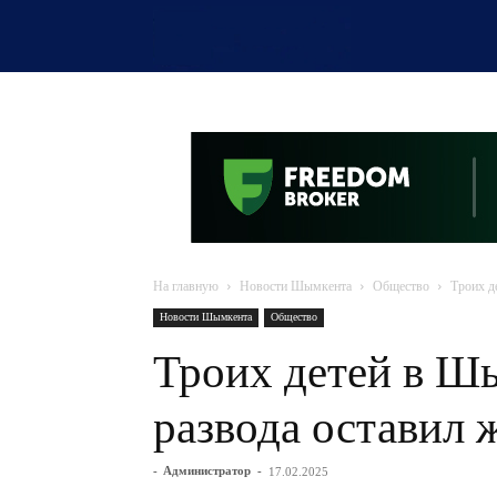
OTYRAR
На главную
Новости Шымкента
Общество
Троих д
Новости Шымкента
Общество
Троих детей в Шы
развода оставил 
-
Администратор
-
17.02.2025