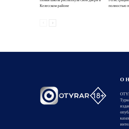
Келесском районе
полностью п
О 
OTYR
Турк
изда
опуб
каза
инте