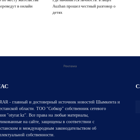
ереведут в онлайн
Auzhan прошел честный разговор о
детях
Реклама
НАС
С
AR - главный и достоверный источник новостей Шымкента и
естанской области. ТОО "Собкор" собственник сетевого
ния "otyrar.kz". Все права на любые материалы,
ликованные на сайте, защищены в соответствии с
хстанским и международным законодательством об
ллектуальной собственности.