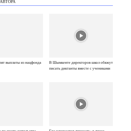
 АВТОРА
пят выплаты из нацфонда
В Шымкенте директоров школ обяжут
писать диктанты вместе с учениками
 по месту жительства
Где начинается личность: в лицее