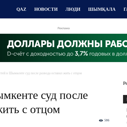
QAZ
НОВОСТИ
ЛЮДИ
ШЫМҚАЛА
Г
Реклама
етей в Шымкенте суд после развода оставил жить с отцом
Р
мкенте суд после
жить с отцом
586