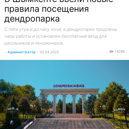
правила посещения
дендропарка
С пяти утра и до часу ночи: в дендропарке продлены
часы работы и установлен бесплатный вход для
школьников и пенсионеров.
18288
-
Администратор
-
02.04.2025