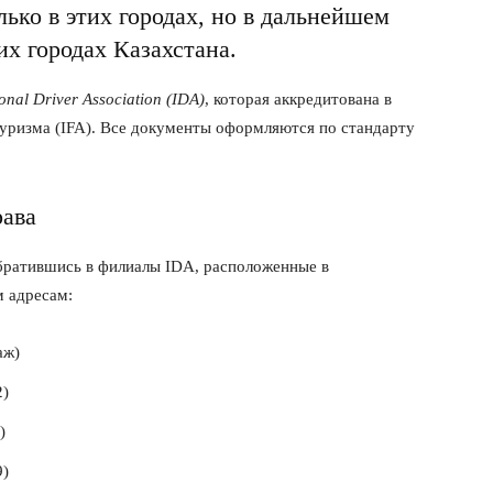
лько в этих городах, но в дальнейшем
их городах Казахстана.
ional Driver Association (IDA)
, которая аккредитована в
уризма (IFA). Все документы оформляются по стандарту
рава
братившись в филиалы IDA, расположенные в
 адресам:
аж)
2)
)
9)