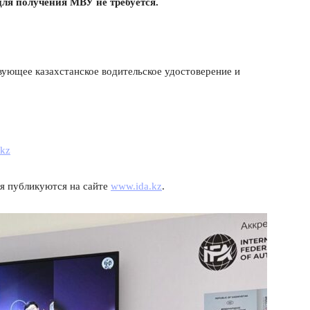
для получения МВУ не требуется.
вующее казахстанское водительское удостоверение и
.kz
я публикуются на сайте
www.ida.kz
.