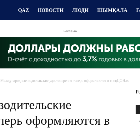
QAZ
НОВОСТИ
ЛЮДИ
ШЫМҚАЛА
Г
Реклама
Международные водительские удостоверения теперь оформляются в спецЦОНах
Р
водительские
еперь оформляются в