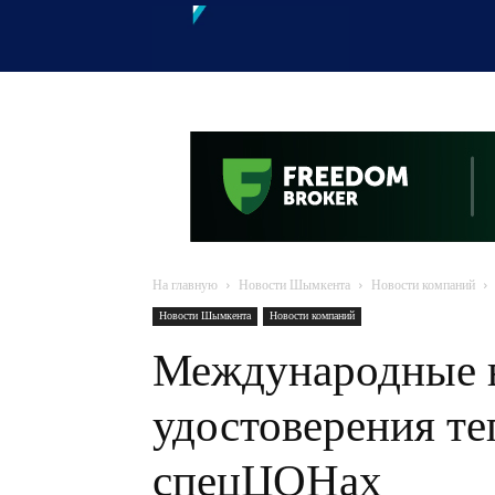
OTYRAR
На главную
Новости Шымкента
Новости компаний
Новости Шымкента
Новости компаний
Международные 
удостоверения т
спецЦОНах