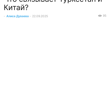
Китай?
95
-
Алиса Дуваева
-
22.09.2025