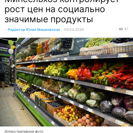
рост цен на социально
значимые продукты
41
-
Редактор Юлия Машковская
-
09.04.2026
Иллюстративное фото