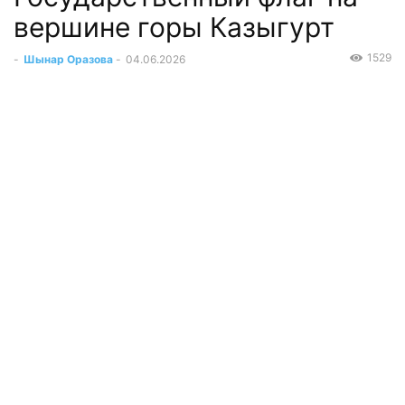
вершине горы Казыгурт
1529
-
Шынар Оразова
-
04.06.2026