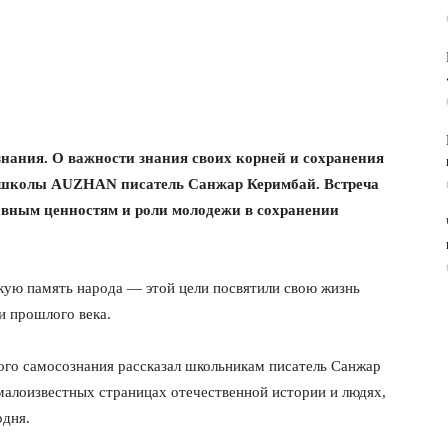
нания. О важности знания своих корней и сохранения
я школы AUZHAN писатель Санжар Керимбай. Встреча
овным ценностям и роли молодежи в сохранении
кую память народа — этой цели посвятили свою жизнь
и прошлого века.
ного самосознания рассказал школьникам писатель Санжар
малоизвестных страницах отечественной истории и людях,
одня.