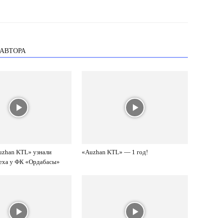
 АВТОРА
uzhan KTL» узнали
«Auzhan KTL» — 1 год!
пеха у ФК «Ордабасы»