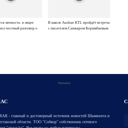
ся личность: в лицее
В школе Auzhan KTL пройдёт встреча
ел честный разговор о
с писателем Санжаром Керимбаевым
Реклама
НАС
С
AR - главный и достоверный источник новостей Шымкента и
естанской области. ТОО "Собкор" собственник сетевого
ния "otyrar.kz". Все права на любые материалы,