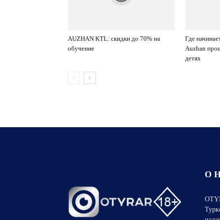
AUZHAN KTL: скидки до 70% на
Где начинает
обучение
Auzhan прош
детях
О 
OTYR
Турк
изда