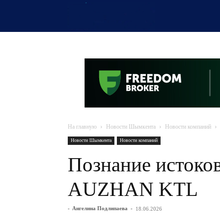
OTYRAR
На главную
Новости Шымкента
Новости компаний
Новости Шымкента
Новости компаний
Познание истоков
AUZHAN KTL
-
Ангелина Подлипаева
-
18.06.2026