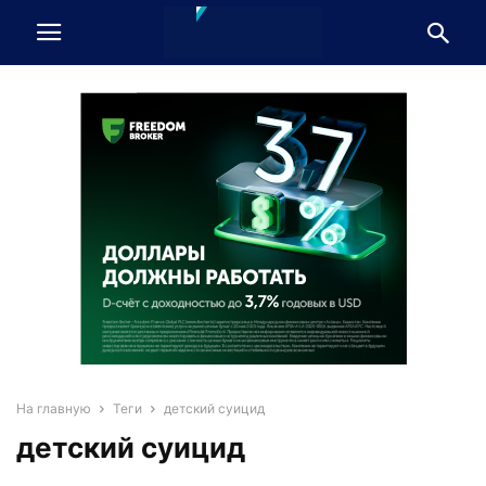
На главную
Теги
детский суицид
детский суицид