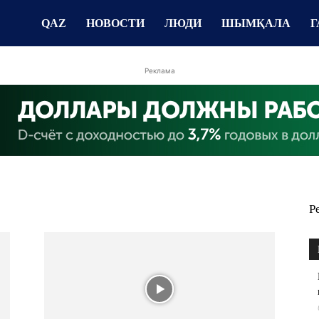
QAZ
НОВОСТИ
ЛЮДИ
ШЫМҚАЛА
Г
Реклама
Р