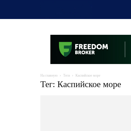
OTYRAR
На главную
Теги
Каспийское море
Тег: Каспийское море