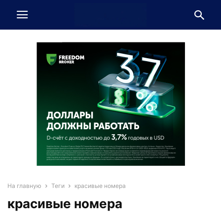
На главную
Теги
красивые номера
красивые номера