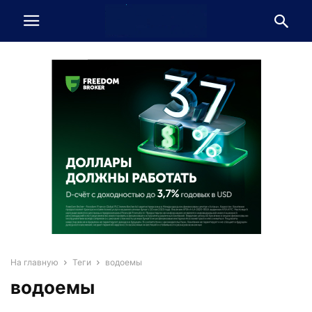
На главную
Теги
водоемы
водоемы