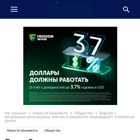
На главную
Новости Шымкента
Общество
Борьба с
ветряными мельницами, или как в Шымкенте ликвидируют стихийные
рынки
Новости Шымкента
Общество