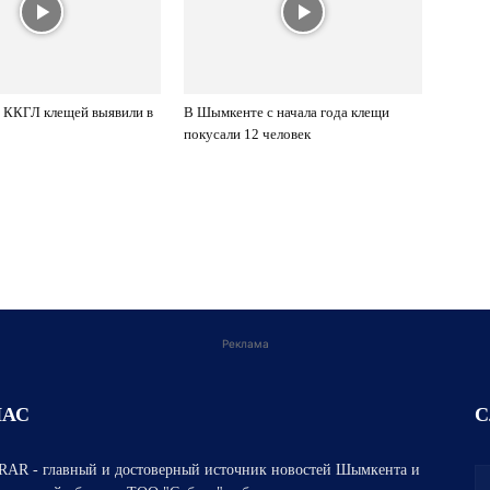
 ККГЛ клещей выявили в
В Шымкенте с начала года клещи
покусали 12 человек
Реклама
НАС
С
AR - главный и достоверный источник новостей Шымкента и