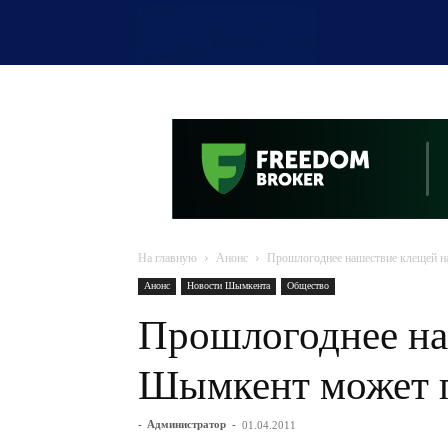
OTYRAR
На главную
Анонс
Прошлогоднее нашествие клещей н
Анонс
Новости Шымкента
Общество
Прошлогоднее на
Шымкент может 
-
Администратор
-
01.04.2011