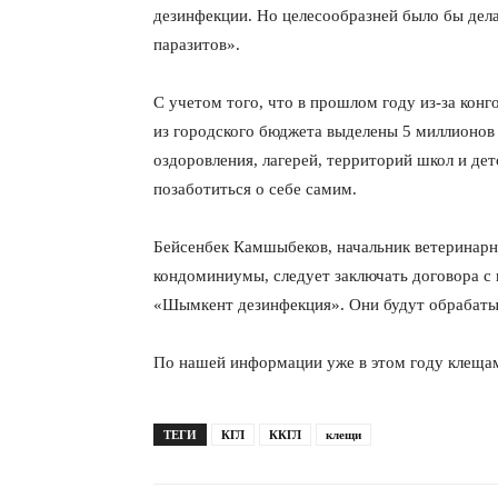
дезинфекции. Но целесообразней было бы дела
паразитов».
С учетом того, что в прошлом году из-за кон
из городского бюджета выделены 5 миллионов 
оздоровления, лагерей, территорий школ и де
позаботиться о себе самим.
Бейсенбек Камшыбеков, начальник ветеринарно
кондоминиумы, следует заключать договора с
«Шымкент дезинфекция». Они будут обрабатыв
По нашей информации уже в этом году клещам
ТЕГИ
КГЛ
ККГЛ
клещи