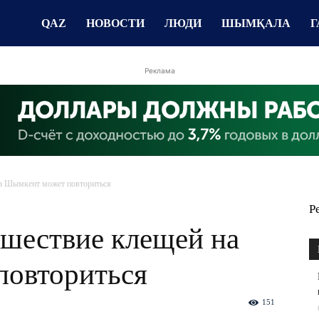
QAZ
НОВОСТИ
ЛЮДИ
ШЫМҚАЛА
Г
Реклама
а Шымкент может повториться
Р
шествие клещей на
повториться
151