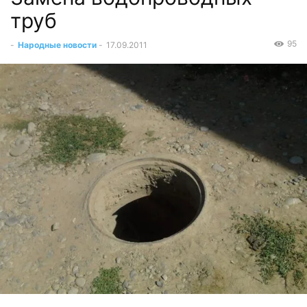
труб
95
-
Народные новости
-
17.09.2011