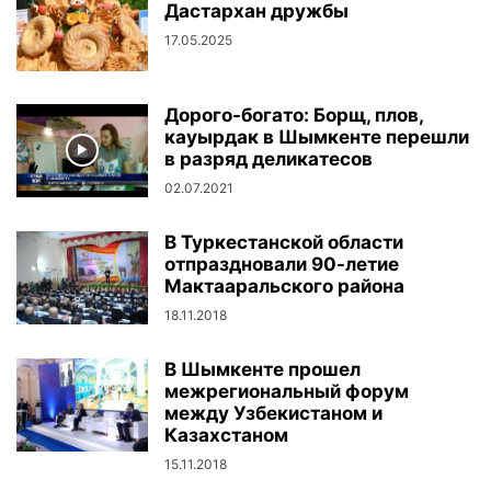
Дастархан дружбы
17.05.2025
Дорого-богато: Борщ, плов,
кауырдак в Шымкенте перешли
в разряд деликатесов
Плов-победитель - настоящее произведение искусства
02.07.2021
В Туркестанской области
отпраздновали 90-летие
Мактааральского района
18.11.2018
В Шымкенте прошел
межрегиональный форум
Право первой ложки у жюри
между Узбекистаном и
Казахстаном
Право первой ложки у жюри
15.11.2018