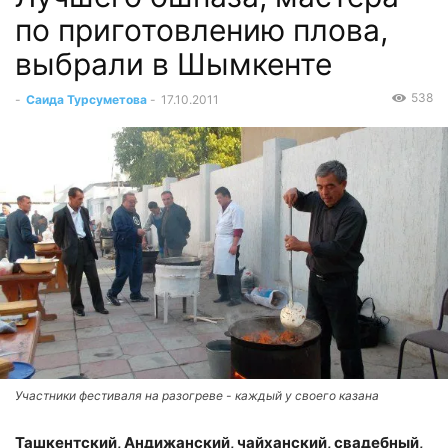
по приготовлению плова,
выбрали в Шымкенте
538
-
Саида Турсуметова
-
17.10.2011
Участники фестиваля на разогреве - каждый у своего казана
Ташкентский, Андижанский, чайханский, свадебный,