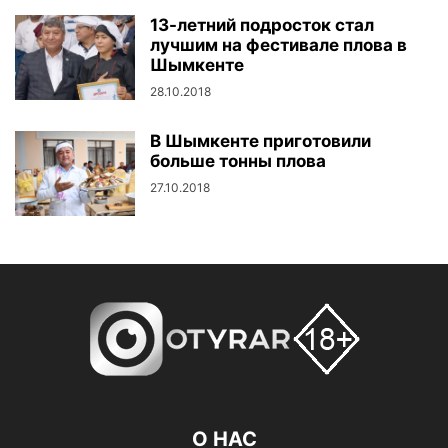
13-летний подросток стал
лучшим на фестивале плова в
Шымкенте
28.10.2018
В Шымкенте приготовили
больше тонны плова
Чем больше ингредиентов тем лучше
27.10.2018
Чем больше ингредиентов тем лучше
Пока в котле все кипит можно и отдохнуть
Пока в котле все кипит можно и отдохнуть
О НАС