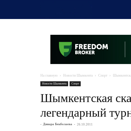
OTYRAR
На главную
Новости Шымкента
Спорт
Шымкентска
Новости Шымкента
Спорт
Шымкентская ска
легендарный тур
-
Динара Бекболаева
-
26.10.2011