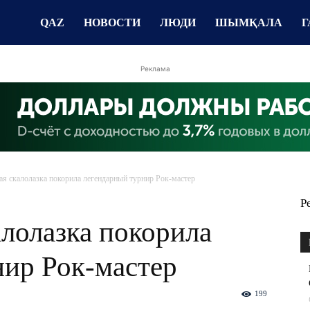
QAZ
НОВОСТИ
ЛЮДИ
ШЫМҚАЛА
Г
Реклама
я скалолазка покорила легендарный турнир Рок-мастер
Р
лолазка покорила
нир Рок-мастер
199