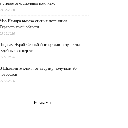
в стране откормочный комплекс
05.08.2026
Мэр Измира высоко оценил потенциал
Туркестанской области
05.08.2026
По делу Нурай Серикбай озвучили результаты
судебных экспертиз
05.08.2026
В Шымкенте ключи от квартир получили 96
новоселов
05.08.2026
Реклама