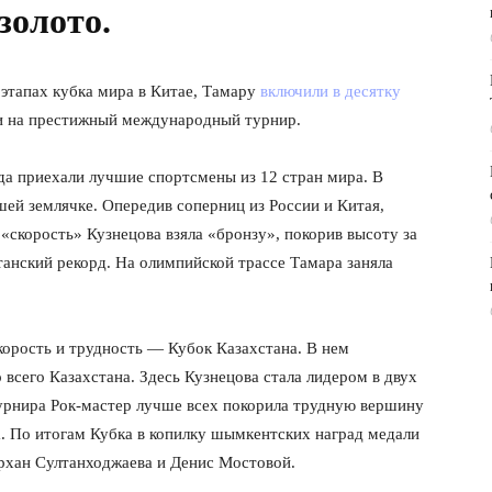
золото.
 этапах кубка мира в Китае, Тамару
включили в десятку
ли на престижный международный турнир.
уда приехали лучшие спортсмены из 12 стран мира. В
ей землячке. Опередив соперниц из России и Китая,
 «скорость» Кузнецова взяла «бронзу», покорив высоту за
танский рекорд. На олимпийской трассе Тамара заняла
корость и трудность — Кубок Казахстана. В нем
всего Казахстана. Здесь Кузнецова стала лидером в двух
урнира Рок-мастер лучше всех покорила трудную вершину
а. По итогам Кубка в копилку шымкентских наград медали
рхан Султанходжаева и Денис Мостовой.