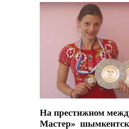
На престижном межд
Мастер» шымкентска