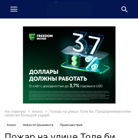
На главную
Анонс
Пожар на улице Толе би. Предпринимателям
нанесен большой ущерб
Анонс
Новости Шымкента
Происшествия
Пожар на улице Толе би.