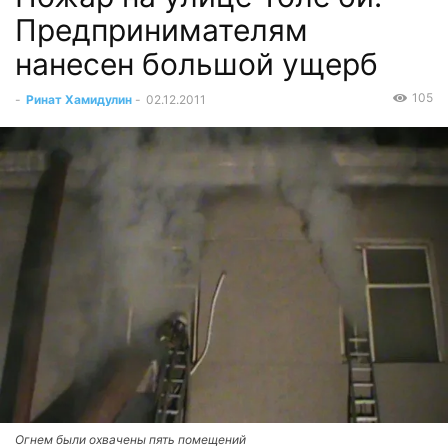
Предпринимателям
нанесен большой ущерб
105
-
Ринат Хамидулин
-
02.12.2011
Огнем были охвачены пять помещений