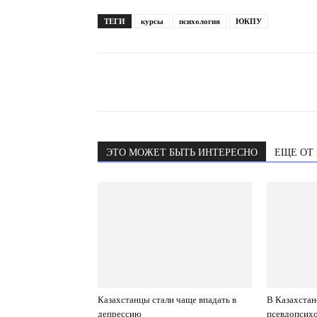
ТЕГИ
курсы
психология
ЮКПУ
ЭТО МОЖЕТ БЫТЬ ИНТЕРЕСНО
ЕЩЕ ОТ
Казахстанцы стали чаще впадать в
В Казахстан
депрессию
псевдопсих