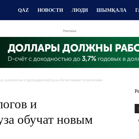
QAZ
НОВОСТИ
ЛЮДИ
ШЫМҚАЛА
Г
Реклама
х психологов и преподавателей вуза обучат новым технологиям
Р
огов и
уза обучат новым