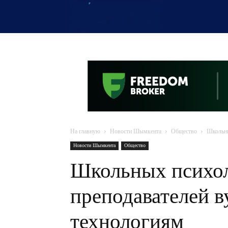
OTYRAR
На главную
Новости Шымкента
Общество
Школьны
Новости Шымкента
Общество
Школьных психол
преподавателей в
технологиям