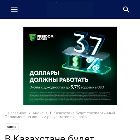
На главную
Анонс
В Казахстане будет трехпартийный
Парламент, по данным результатов exit-polls
Анонс
В Казахстане будет