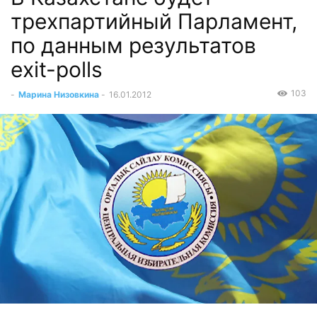
трехпартийный Парламент,
по данным результатов
exit-polls
103
-
Марина Низовкина
-
16.01.2012