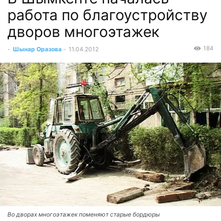
работа по благоустройству
дворов многоэтажек
184
-
Шынар Оразова
-
11.04.2012
Во дворах многоэтажек поменяют старые бордюры