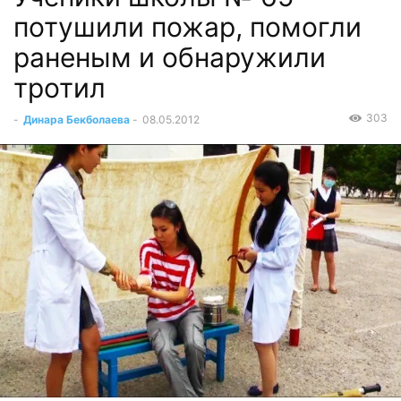
потушили пожар, помогли
раненым и обнаружили
тротил
303
-
Динара Бекболаева
-
08.05.2012