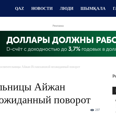
QAZ
НОВОСТИ
ЛЮДИ
ШЫМҚАЛА
Г
Реклама
воспитательницы Айжан Исламхановой неожиданный поворот
Р
ельницы Айжан
ожиданный поворот
237