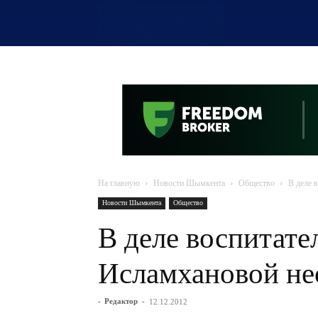
OTYRAR
На главную
Новости Шымкента
Общество
В деле 
Новости Шымкента
Общество
В деле воспитат
Исламхановой не
-
Редактор
-
12.12.2012