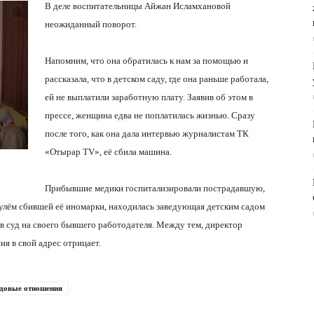
В деле воспитательницы Айжан Исламхановой
неожиданный поворот.
Напомним, что она обратилась к нам за помощью и
рассказала, что в
детском саду, где
она раньше работала,
ей не выплатили заработную плату. Заявив об этом в
прессе, женщина едва не поплатилась жизнью. Сразу
после того, как она дала интервью журналистам ТК
«Отырар TV», её сбила машина.
Прибывшие медики госпитализировали пострадавшую,
 рулём сбившей её иномарки, находилась заведующая детским садом
 в суд на своего бывшего работодателя. Между тем, директор
ия в свой адрес отрицает.
удовые отношения