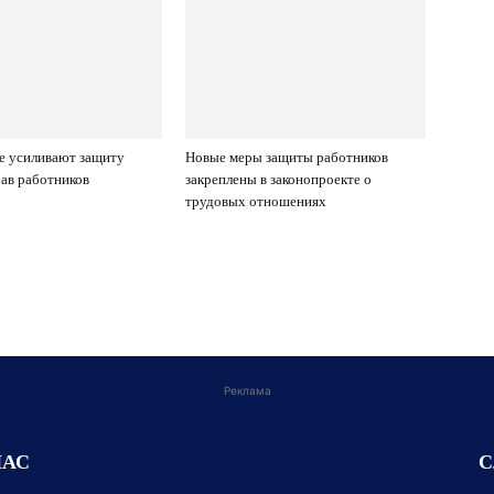
е усиливают защиту
Новые меры защиты работников
ав работников
закреплены в законопроекте о
трудовых отношениях
Реклама
НАС
С