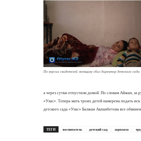
По версии свидетелей женщину сбил директор детского сада
а через сутки отпустили домой. По словам Айжан, за
«Улас». Теперь мать троих детей намерена подать иск
детского сада «Улас» Балжан Акпанбетова все обвинен
ТЕГИ
воспитатель
детский сад
зарплата
тр