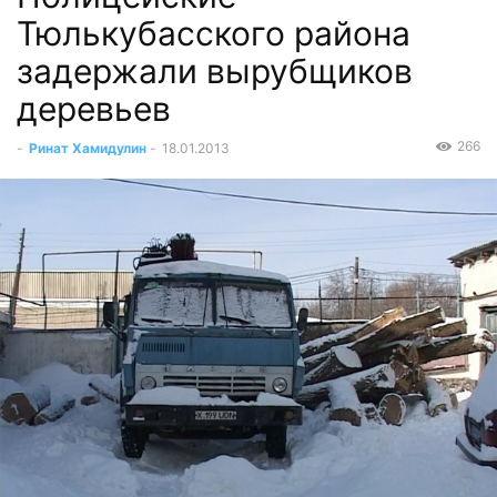
Тюлькубасского района
задержали вырубщиков
деревьев
266
-
Ринат Хамидулин
-
18.01.2013