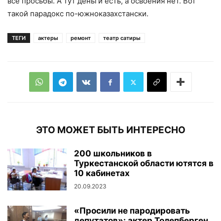
все просьбы. А тут деньги есть, а освоения нет. Вот
такой парадокс по-южноказахстански.
ТЕГИ
актеры
ремонт
театр сатиры
ЭТО МОЖЕТ БЫТЬ ИНТЕРЕСНО
200 школьников в
Туркестанской области ютятся в
10 кабинетах
20.09.2023
«Просили не пародировать
депутатов»: актер Толепберген