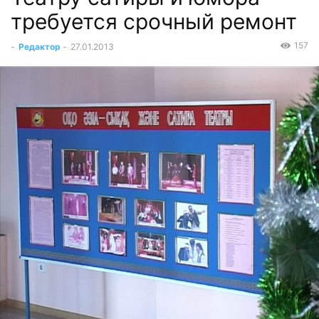
требуется срочный ремонт
157
-
Редактор
-
27.01.2013