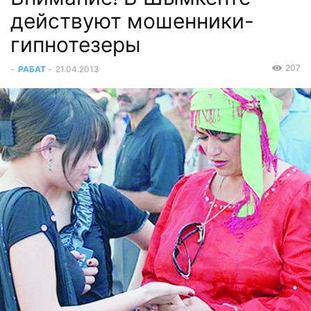
действуют мошенники-
гипнотезеры
207
-
РАБАТ
-
21.04.2013