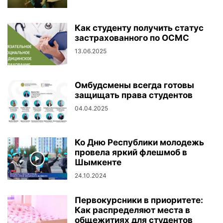
Как студенту получить статус
застрахованного по ОСМС
13.06.2025
Омбудсмены всегда готовы
студенты организовали флэш моб в торговом центре
защищать права студентов
студенты организовали флэш моб в торговом центре
04.04.2025
Ко Дню Республики молодежь
провела яркий флешмоб в
Шымкенте
24.10.2024
Первокурсники в приоритете:
Как распределяют места в
студенты факультета спорта и туризма
общежитиях для студентов
студенты факультета спорта и туризма