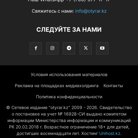
самые юные зрители любопытством смотрели шоу
самые юные зрители любопытством смотрели шоу
Свяжитесь с нами:
info@otyrar.kz
СЛЕДУЙТЕ ЗА НАМИ
Условия использования материалов
Реклама на площадках медиахолдинга
Контакты
Политика конфиденциальности
© Сетевое издание "otyrar.kz" 2009 - 2026. Свидетельство
о постановке на учет № 16928-СИ выдано комитетом
информации Министерства информации и коммуникаций
РК 20.02.2018 г. Возрастное ограничение 18+ для детей,
достигших восемнадцати лет. Хостинг
Unihost.kz
.