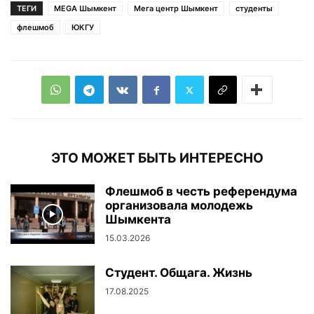
ТЕГИ
MEGA Шымкент
Мега центр Шымкент
студенты
флешмоб
ЮКГУ
организаторы обсуждают перед выступлением
организаторы обсуждают перед выступлением
ЭТО МОЖЕТ БЫТЬ ИНТЕРЕСНО
Флешмоб в честь референдума
организовала молодежь
Шымкента
15.03.2026
Студент. Общага. Жизнь
сотни людей наблюдали за ярким танцевальным шоу
сотни людей наблюдали за ярким танцевальным шоу
17.08.2025