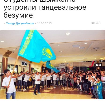
устроили танцевальное
безумие
333
-
Тимур Джумабеков
-
14.10.2013