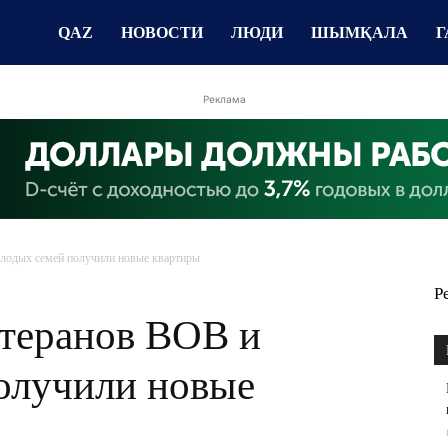
QAZ
НОВОСТИ
ЛЮДИ
ШЫМҚАЛА
Г
Реклама
олодых семей получили новые квартиры
Р
етеранов ВОВ и
олучили новые