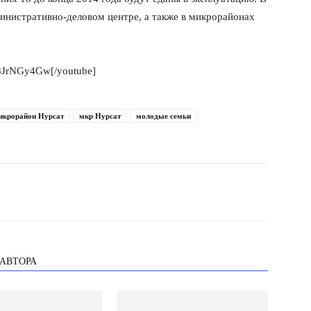
инистративно-деловом центре, а также в микрорайонах
88JrNGy4Gw[/youtube]
икрорайон Нурсат
мкр Нурсат
молодые семьи
 АВТОРА