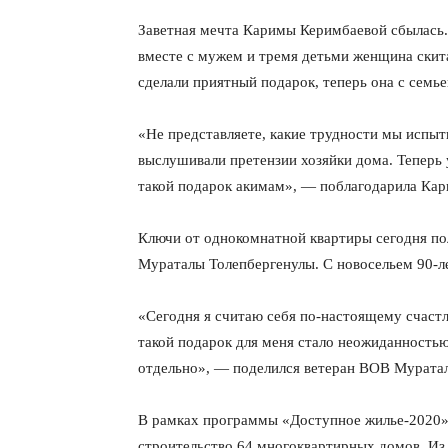
Заветная мечта Каримы Керимбаевой сбылась. 
вместе с мужем и тремя детьми женщина скит
сделали приятный подарок, теперь она с семь
«Не представляете, какие трудности мы испыт
выслушивали претензии хозяйки дома. Теперь 
такой подарок акимам», — поблагодарила Кар
Ключи от однокомнатной квартиры сегодня по
Мураталы Толепбергенулы. С новосельем 90-ле
«Сегодня я считаю себя по-настоящему счаст
такой подарок для меня стало неожиданностью.
отдельно», — поделился ветеран ВОВ Мурата
В рамках программы «Доступное жилье-2020»
строительство 64 многоквартирных домов. Из 