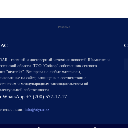
Реклама
НАС
С
AR - главный и достоверный источник новостей Шымкента и
естанской области. ТОО "Собкор" собственник сетевого
ния "otyrar.kz". Все права на любые материалы,
ликованные на сайте, защищены в соответствии с
хстанским и международным законодательством об
ллектуальной собственности.
 WhatsApp +7 (700) 577-17-17
итесь с нами:
info@otyrar.kz