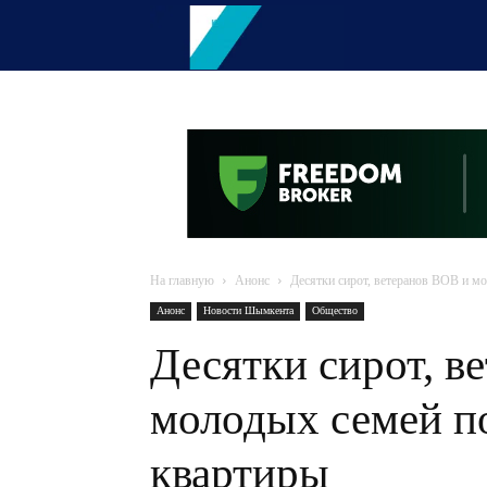
OTYRAR
На главную
Анонс
Десятки сирот, ветеранов ВОВ и м
Анонс
Новости Шымкента
Общество
Десятки сирот, в
молодых семей п
квартиры