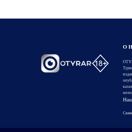
О 
OTYR
Турк
изда
опуб
каза
инте
Наш
Свяж