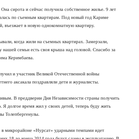
Она сирота и сейчас получила собственное жилье. 9 лет
алась по съемным квартирам. Под новый год Кариме
ей, въезжает в новую однокомнатную квартиру.
ывали, когда жили на съемных квартирах. Замерзали,
у нашей семьи есть своя крыша над головой. Спасибо за
има Керимбаева.
лучил и участник Великой Отечественной войны
тнего аксакала поздравляли дети и журналисты.
ливым. В преддверии Дня Независимости страны получить
 Я долгое время жил у своих детей, теперь буду жить
лы Толепбергенулы.
 в микрорайоне «Нурсат» ударными темпами идет
них 18 до конца 2014 года будут сданы в эксплуатацию. В