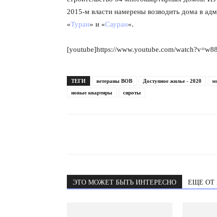
2015-м власти намерены возводить дома в адм
«
Туран
» и «
Сауран
«.
[youtube]https://www.youtube.com/watch?v=w
ТЕГИ
ветераны ВОВ
Доступное жилье - 2020
м
новые квартиры
сироты
ЭТО МОЖЕТ БЫТЬ ИНТЕРЕСНО
ЕЩЕ ОТ