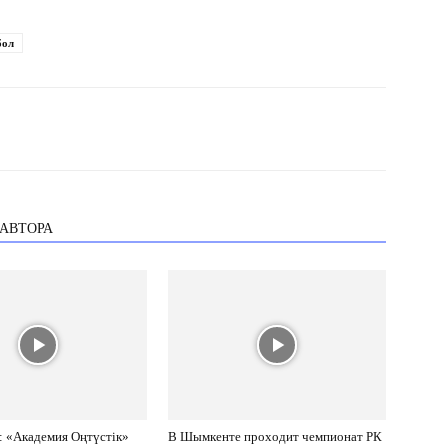
бол
 АВТОРА
: «Академия Оңтүстік»
В Шымкенте проходит чемпионат РК