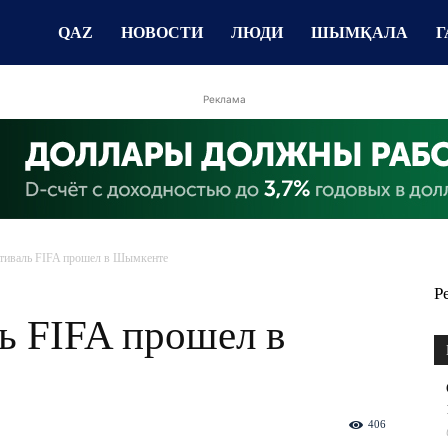
QAZ
НОВОСТИ
ЛЮДИ
ШЫМҚАЛА
Г
Реклама
тиваль FIFA прошел в Шымкенте
Р
ь FIFA прошел в
406