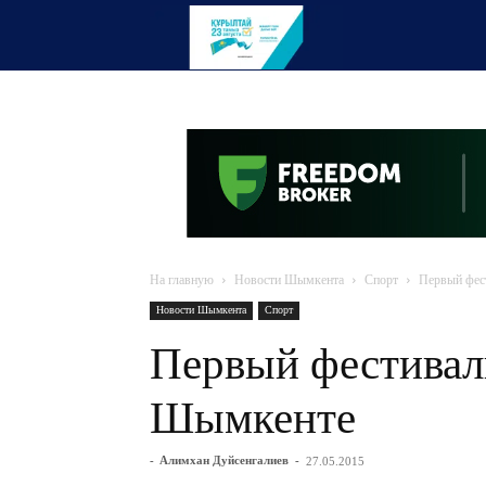
OTYRAR
На главную
Новости Шымкента
Спорт
Первый фес
Новости Шымкента
Спорт
Первый фестивал
Шымкенте
-
Алимхан Дуйсенгалиев
-
27.05.2015