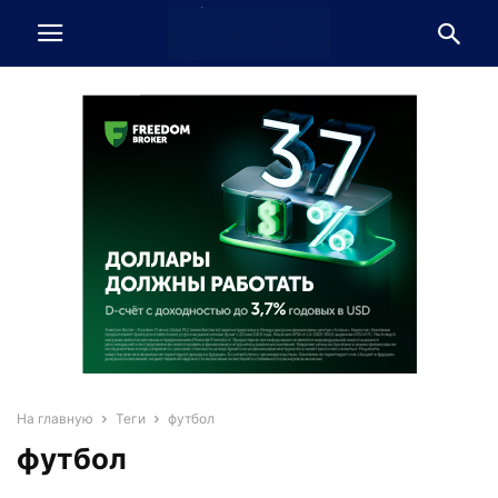
На главную
Теги
футбол
футбол