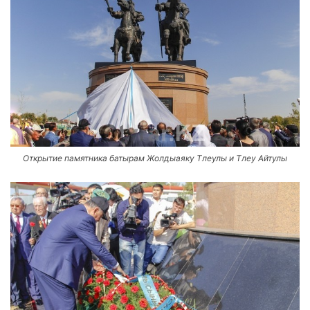
Открытие памятника батырам Жолдыаяку Тлеулы и Тлеу Айтулы