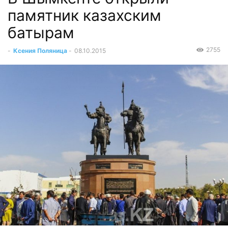
памятник казахским
батырам
2755
-
Ксения Поляница
-
08.10.2015