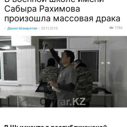
Сабыра Рахимова
произошла массовая драка
1784
-
Данил Шемратов
-
25.11.2015