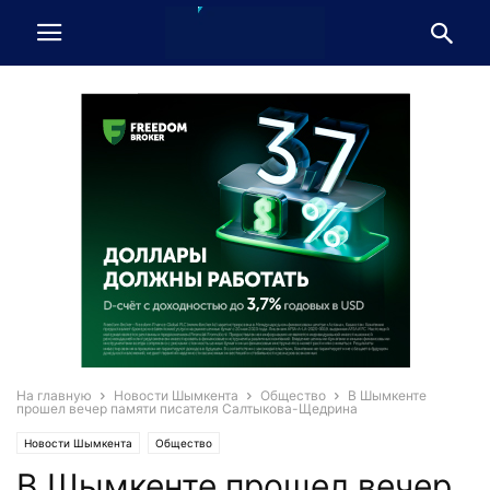
На главную
Новости Шымкента
Общество
В Шымкенте
прошел вечер памяти писателя Салтыкова-Щедрина
Новости Шымкента
Общество
В Шымкенте прошел вечер