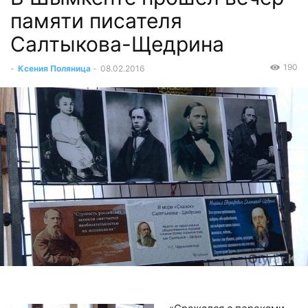
памяти писателя
Салтыкова-Щедрина
190
-
Ксения Поляница
-
08.02.2016