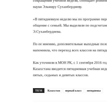
сокращения учебной недели, сообщает primemin
науки Эльмиру Суханбердиеву.
«В пятидневную неделю мы по программе перв
общение с семьей. Мы выделили по подсчетам
Э.Суханбердиева.
По ее мнению, дополнительные выходные поло
напомнила, что переход всех классов на пяти
Как уточнили в МОН РК, с 1 сентября 2016 го
Казахстана вводится пятидневная учебная нед
пятых, седьмых и девятых классов.
ТЕГИ
Казахстан
первый класс
пятидневка