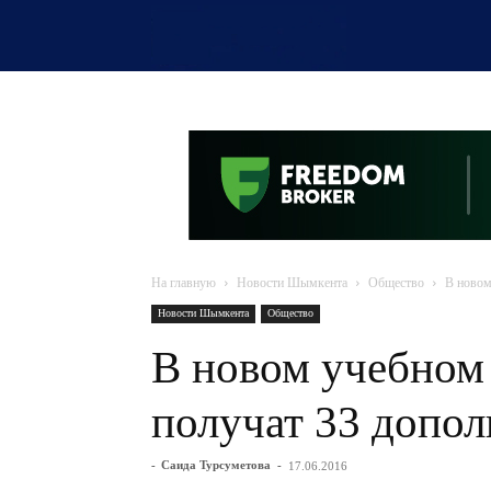
OTYRAR
На главную
Новости Шымкента
Общество
В новом
Новости Шымкента
Общество
В новом учебном
получат 33 допо
-
Саида Турсуметова
-
17.06.2016