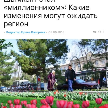
«миллионником»: Какие
изменения могут ожидать
регион
4617
-
Редактор Ирина Казорина
-
03.06.2018