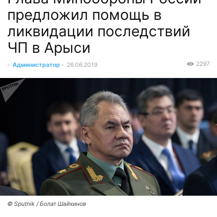
предложил помощь в
ликвидации последствий
ЧП в Арыси
2297
-
Администратор
-
26.06.2019
© Sputnik / Болат Шайхинов