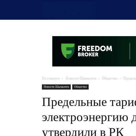
OTYRAR
На главную
Новости Шымкента
Общество
Предель
Новости Шымкента
Общество
Предельные тари
электроэнергию д
утвердили в РК