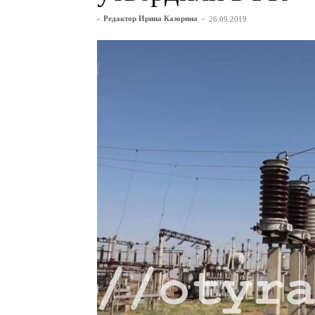
-
Редактор Ирина Казорина
-
26.09.2019