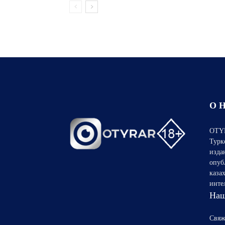
О 
OTYR
Турк
изда
опуб
каза
инте
Наш
Свяж