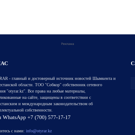
Реклама
НАС
С
AR - главный и достоверный источник новостей Шымкента и
естанской области. ТОО "Собкор" собственник сетевого
ния "otyrar.kz". Все права на любые материалы,
ликованные на сайте, защищены в соответствии с
хстанским и международным законодательством об
ллектуальной собственности.
 WhatsApp +7 (700) 577-17-17
итесь с нами:
info@otyrar.kz