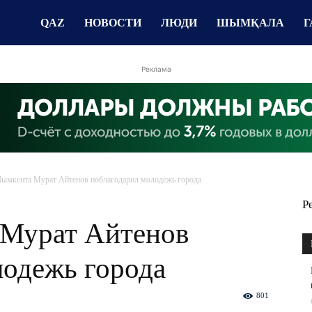
QAZ
НОВОСТИ
ЛЮДИ
ШЫМҚАЛА
Г
Реклама
мкента Мурат Айтенов поблагодарил молодежь города
Р
Мурат Айтенов
лодежь города
801