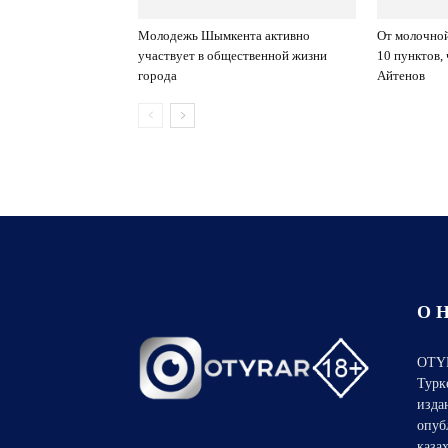
Молодежь Шымкента активно
От молочной
участвует в общественной жизни
10 пунктов,
города
Айтенов
О 
OTYR
Турк
изда
опуб
каза