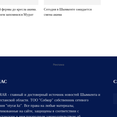
 фермы до кресла акима.
Сегодня в Шымкенте ожидается
 чем запомнился Мурат
смена акима
Реклама
НАС
С
AR - главный и достоверный источник новостей Шымкента и
естанской области. ТОО "Собкор" собственник сетевого
ния "otyrar.kz". Все права на любые материалы,
ликованные на сайте, защищены в соответствии с
хстанским и международным законодательством об