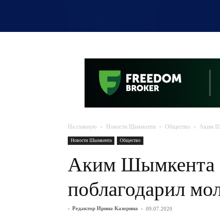
OTYRAR
На главную
Новости Шымкента
Общество
Аким Шы
Новости Шымкента
Общество
Аким Шымкента 
поблагодарил мо
-
Редактор Ирина Казорина
-
09.07.2020