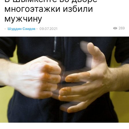
многоэтажки избили
мужчину
269
-
Шуддин Саидов
-
09.07.2021