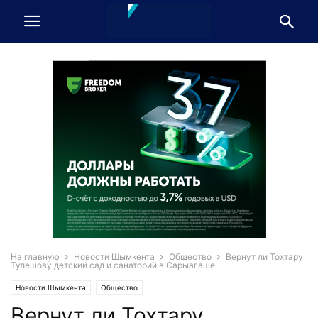
На главную
Новости Шымкента
Общество
Вернут ли Тохтару
Тулешову детский сад и санаторий в Сарыагаше
Новости Шымкента
Общество
Вернут ли Тохтару