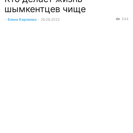
шымкентцев чище
344
-
Елена Карпенко
-
26.08.2022