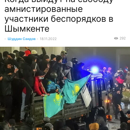
амнистированные
участники беспорядков в
Шымкенте
292
-
Шуддин Саидов
-
18.11.2022